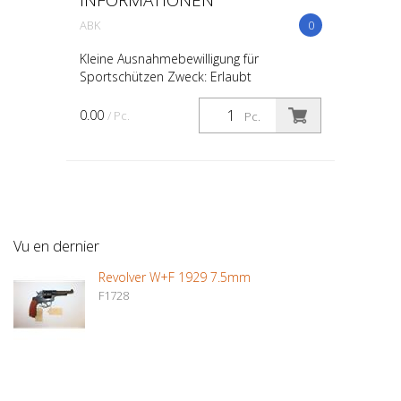
INFORMATIONEN
ABK
0
Kleine Ausnahmebewilligung für
Sportschützen Zweck: Erlaubt
Sportschützen, verbotene Waffen wie
halbautomatische Feuerwaffen zu
0.00
/ Pc.
Pc.
erwerben, die aus ehemaligen Automaten
umg...
Vu en dernier
Revolver W+F 1929 7.5mm
F1728