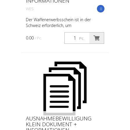
INFORMATIONEN
WES
0
Der Waffenerwerbsschein ist in der
Schweiz erforderlich, um
bewilligungspflichtige Waffen und deren
wesentliche Bestandteile zu erwerben.
0.00
/ Pc.
Pc.
Hier sind die wichtigsten Inform...
AUSNAHMEBEWILLIGUNG
KLEIN DOKUMENT +