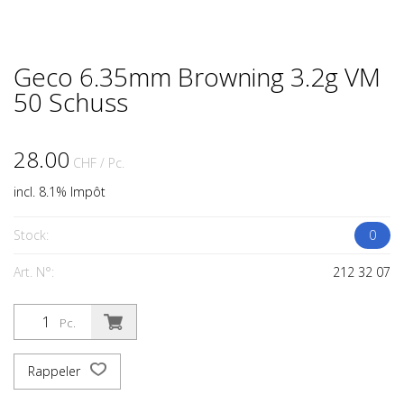
Geco 6.35mm Browning 3.2g VM
50 Schuss
28.00
CHF
/ Pc.
incl. 8.1% Impôt
Stock:
0
Art. N°:
212 32 07
Pc.
Rappeler