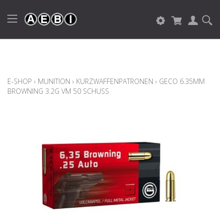
E-SHOP
›
MUNITION
›
KURZWAFFENPATRONEN
›
GECO 6.35MM
BROWNING 3.2G VM 50 SCHUSS