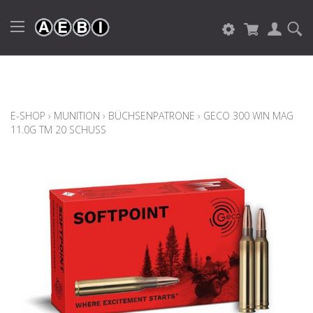
E-SHOP
›
MUNITION
›
BÜCHSENPATRONE
›
GECO 300 WIN MAG
11.0G TM 20 SCHUSS