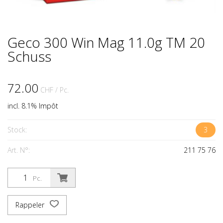
Geco 300 Win Mag 11.0g TM 20
Schuss
72.00
CHF
/ Pc.
incl. 8.1% Impôt
Stock:
3
Art. N°:
211 75 76
Pc.
Rappeler